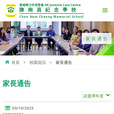
香港靑少年培育會 HK Juvenile Care Centre
陳南昌紀念學校
Chan Nam Cheong Memorial School
家長通告
首頁
>
校園資訊
>
家長通告
家長通告
請選擇年度
03/10/2025