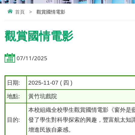
首頁
>
觀賞國情電影
觀賞國情電影
07/11/2025
日期:
2025-11-07 ( 四 )
地點:
黃竹坑戲院
本校組織全校學生觀賞國情電影《窗外是
目的:
發了學生對科學探索的興趣，豐富航太知
增進民族自豪感。