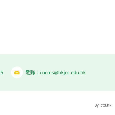
5
電郵：
cncms@hkjcc.edu.hk
By: ctd.hk