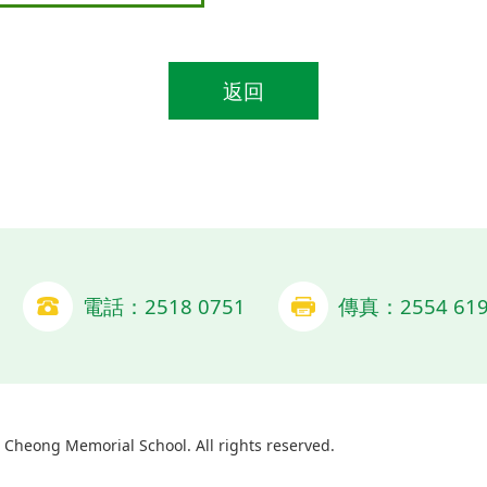
返回
電話：2518 0751
傳真：2554 619
Cheong Memorial School. All rights reserved.